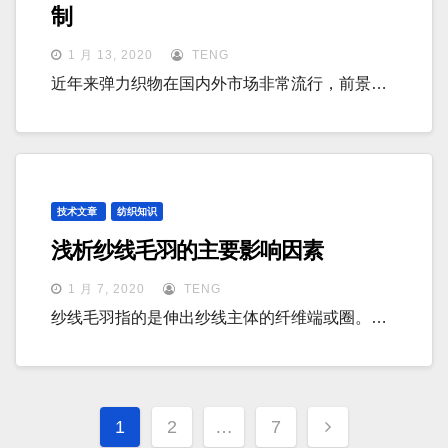
制
1 月 13, 2020
TENG
近年来弹力织物在国内外市场非常流行，前景…
技术文章
纺织知识
浅析纱线毛羽的主要影响因素
1 月 7, 2020
TENG
纱线毛羽指的是伸出纱线主体的纤维端或圈。…
文
1
2
…
7