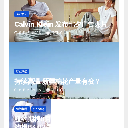
企业资讯
Calvin Klein 发布七夕广告大片
8 月 6, 2026
TENG
行业动态
持续高温 新疆棉花产量有变？
8 月 6, 2026
TENG
纽约期棉
行业动态
纽约期棉8月5日(周三)收涨12月合
约报83.02美分/磅