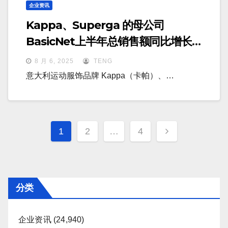
企业资讯
Kappa、Superga 的母公司
BasicNet上半年总销售额同比增长
4.3%，财务状况有所改善
8 月 6, 2025
TENG
意大利运动服饰品牌 Kappa（卡帕）、…
文
1
2
…
4
章
分
页
分类
企业资讯
(24,940)