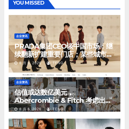
YOU MISSED
企业资讯
PRADA集团CEO谈中国市场：继
续翻新扩建重要门店；某些城市的
第二、第三店不再有价值
8 月 6, 2026
TENG
企业资讯
估值或达数亿美元，
Abercrombie & Fitch 考虑出售
中国业务部分股权
8 月 6, 2026
TENG