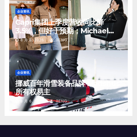
企业资讯
Capri集团上季度营收同比降
3.5%，但好于预期；Michael
Kors 在中国市场持续向好
8 月 6, 2026
TENG
企业资讯
挪威百年滑雪装备品牌 Madshus
所有权易主
8 月 6, 2026
TENG