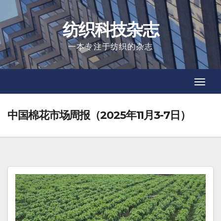
Skip
to
纺织科技杂志
content
一本专注于纺织的杂志
Toggl
Toggl
Navig
Navig
中国棉花市场周报（2025年11月3-7日）