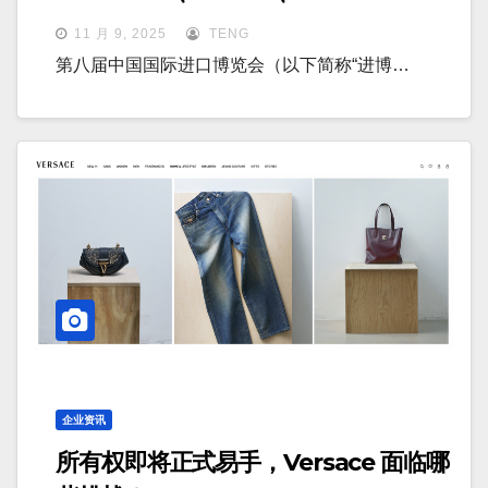
Puma
11 月 9, 2025
TENG
第八届中国国际进口博览会（以下简称“进博…
企业资讯
所有权即将正式易手，Versace 面临哪