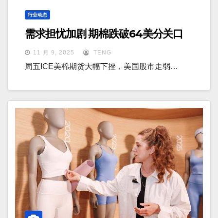
行业动态
需求担忧加剧 期棉跌破64美分关口
11 月 9, 2025
TENG
周五ICE美棉期货大幅下挫，美国股市走弱…