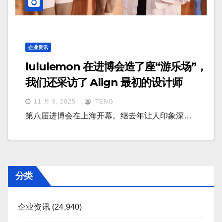
企业资讯
lululemon 在进博会造了座“游乐场”，
我们还采访了 Align 最初的设计师
11 月 9, 2025
TENG
第八届进博会在上海开幕。继去年让人印象深…
分类
企业资讯
(24,940)