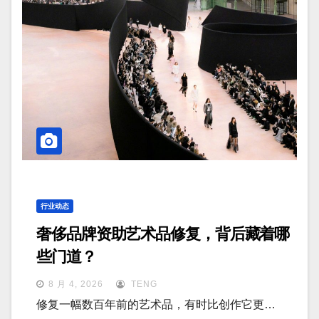
行业动态
奢侈品牌资助艺术品修复，背后藏着哪
些门道？
8 月 4, 2026
TENG
修复一幅数百年前的艺术品，有时比创作它更…