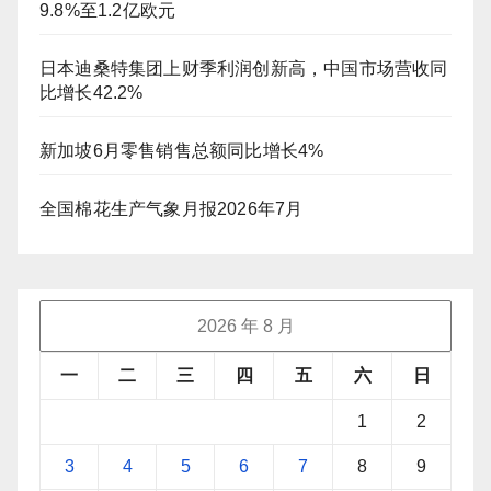
9.8%至1.2亿欧元
日本迪桑特集团上财季利润创新高，中国市场营收同
比增长42.2%
新加坡6月零售销售总额同比增长4%
全国棉花生产气象月报2026年7月
2026 年 8 月
一
二
三
四
五
六
日
1
2
3
4
5
6
7
8
9