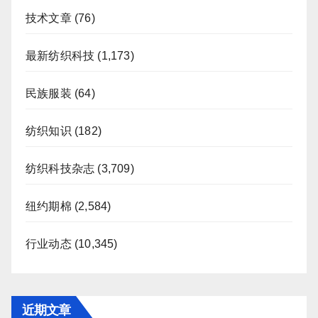
技术文章
(76)
最新纺织科技
(1,173)
民族服装
(64)
纺织知识
(182)
纺织科技杂志
(3,709)
纽约期棉
(2,584)
行业动态
(10,345)
近期文章