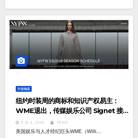
行业动态
纽约时装周的商标和知识产权易主：
WME退出，传媒娱乐公司 Signet 接
盘
8 月 4, 2026
TENG
美国娱乐与人才经纪巨头WME（Willi…