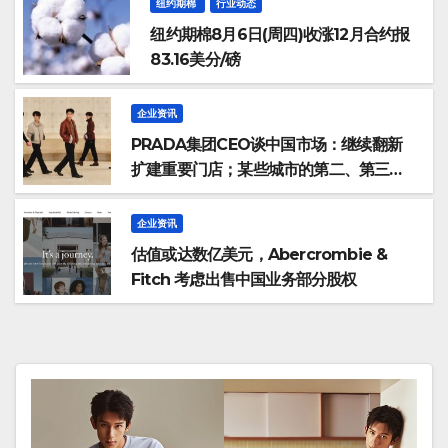
纽约期棉
行业动态
纽约期棉8月6日(周四)收涨12月合约报
83.16美分/磅
企业资讯
PRADA集团CEO谈中国市场：继续翻新
扩建重要门店；某些城市的第二、第三店
不再有价值
企业资讯
估值或达数亿美元，Abercrombie &
Fitch 考虑出售中国业务部分股权