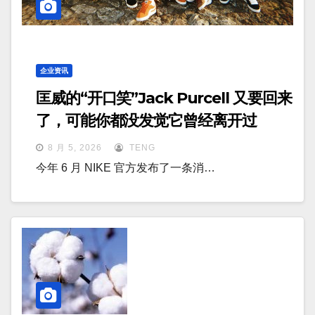
企业资讯
匡威的“开口笑”Jack Purcell 又要回来
了，可能你都没发觉它曾经离开过
8 月 5, 2026
TENG
今年 6 月 NIKE 官方发布了一条消…