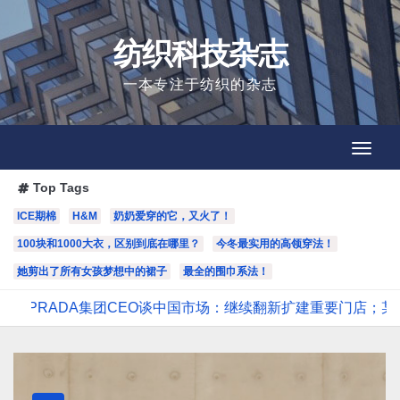
Skip
to
纺织科技杂志
content
一本专注于纺织的杂志
Toggl
Toggl
Navig
Navig
Top Tags
ICE期棉
H&M
奶奶爱穿的它，又火了！
100块和1000大衣，区别到底在哪里？
今冬最实用的高领穿法！
她剪出了所有女孩梦想中的裙子
最全的围巾系法！
团CEO谈中国市场：继续翻新扩建重要门店；某些城市的第二、