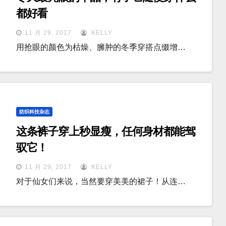
都好看
11 月 29, 2017
KELLY
用抢眼的颜色为枯燥、臃肿的冬季穿搭点缀增…
纺织科技杂志
这条裤子穿上秒显瘦，任何身材都能驾
驭它！
11 月 29, 2017
KELLY
对于仙女们来说，当然要穿美美的裙子！从连…