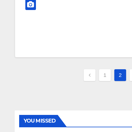
文
1
2
章
分
页
YOU MISSED