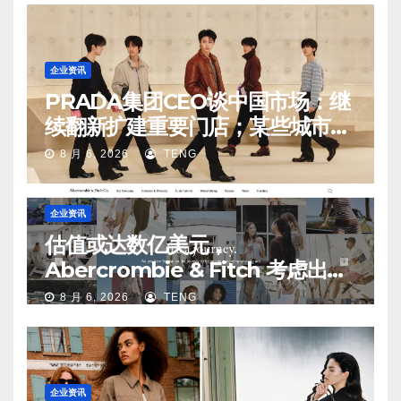
企业资讯
PRADA集团CEO谈中国市场：继
续翻新扩建重要门店；某些城市的
第二、第三店不再有价值
8 月 6, 2026
TENG
企业资讯
估值或达数亿美元，
Abercrombie & Fitch 考虑出售
中国业务部分股权
8 月 6, 2026
TENG
企业资讯