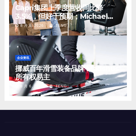
Capri集团上季度营收同比降
3.5%，但好于预期；Michael
Kors 在中国市场持续向好
8 月 6, 2026
TENG
企业资讯
挪威百年滑雪装备品牌 Madshus
所有权易主
8 月 6, 2026
TENG