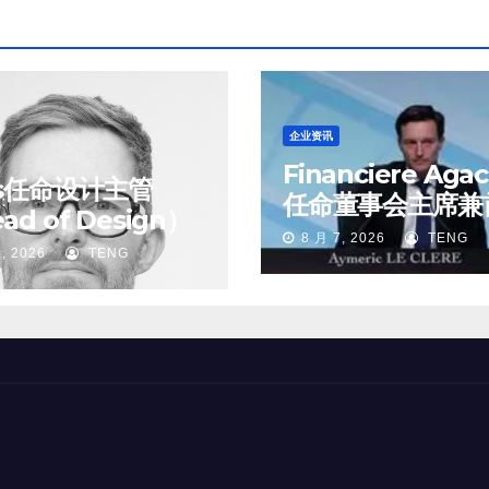
企业资讯
Financiere Aga
ss任命设计主管
任命董事会主席兼
ad of Design）
执行官
8 月 7, 2026
TENG
, 2026
TENG