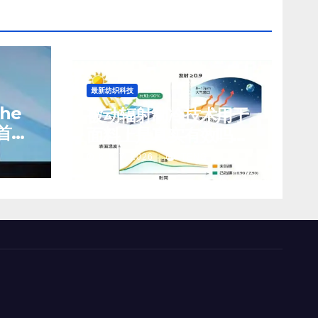
最新纺织科技
che
被动辐射制冷技术用于
首席
面料上是真实有效吗？
前景如何？
8 月 7, 2026
TENG