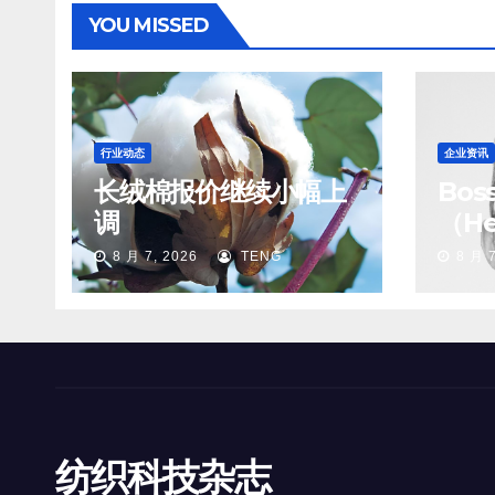
YOU MISSED
行业动态
企业资讯
长绒棉报价继续小幅上
Bo
调
（He
8 月 7, 2026
TENG
8 月 7
纺织科技杂志