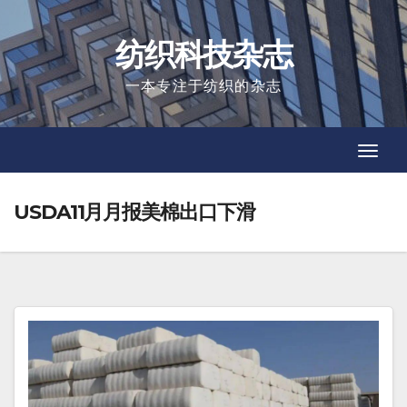
Skip
to
纺织科技杂志
content
一本专注于纺织的杂志
Toggl
Toggl
Navig
Navig
USDA11月月报美棉出口下滑