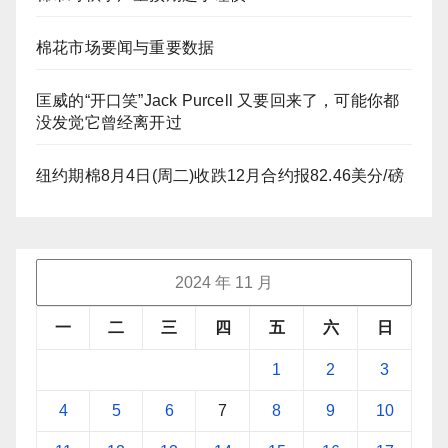
棉花市场要闻与重要数据
匡威的“开口笑”Jack Purcell 又要回来了，可能你都
没发觉它曾经离开过
纽约期棉8月4日(周二)收跌12月合约报82.46美分/磅
2024 年 11 月
一
二
三
四
五
六
日
1
2
3
4
5
6
7
8
9
10