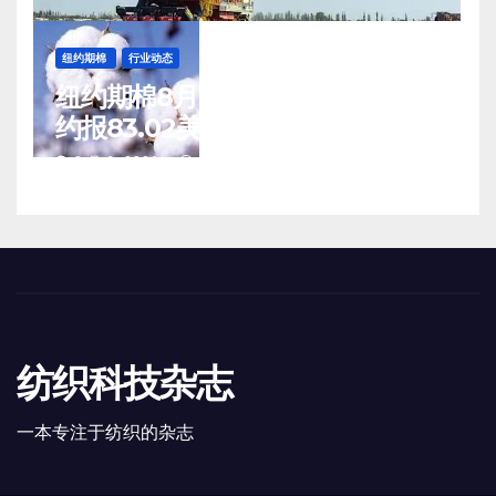
纽约期棉
行业动态
纽约期棉8月5日(周三)收涨12月合
约报83.02美分/磅
8 月 6, 2026
TENG
纺织科技杂志
一本专注于纺织的杂志