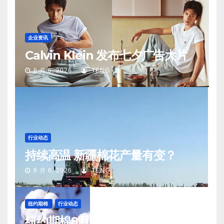
企业资讯
Calvin Klein 发布七夕广告大片
8 月 6, 2026
TENG
行业动态
持续高温 新疆棉花产量有变？
8 月 6, 2026
TENG
纽约期棉
行业动态
纽约期棉8月5日(周三)收涨12月合