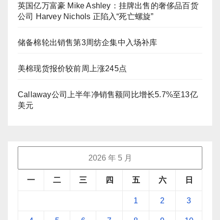
英国亿万富豪 Mike Ashley：挂牌出售的奢侈品百货
公司 Harvey Nichols 正陷入“死亡螺旋”
储备棉轮出销售第3周纺企集中入场补库
美棉现货报价较前周上涨245点
Callaway公司上半年净销售额同比增长5.7%至13亿
美元
2026 年 5 月
一
二
三
四
五
六
日
1
2
3