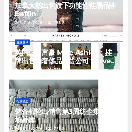
加拿大鹅出售旗下功能性鞋履品牌
Baffin
8 月 8, 2026
TENG
企业资讯
英国亿万富豪 Mike Ashley：挂
牌出售的奢侈品百货公司 Harvey
Nichols 正陷入“死亡螺旋”
8 月 8, 2026
TENG
行业动态
储备棉轮出销售第3周纺企集中入
场补库
8 月 8, 2026
TENG