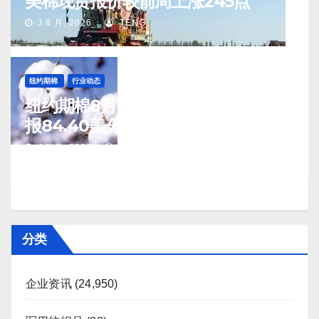
美棉现货报价较前周上涨245点
J 8 月, 2026
TENG
纽约期棉
行业动态
纽约期棉8月7日(周五)收涨12月合约
报84.40美分/磅
J 8 月, 2026
TENG
分类
企业资讯
(24,950)