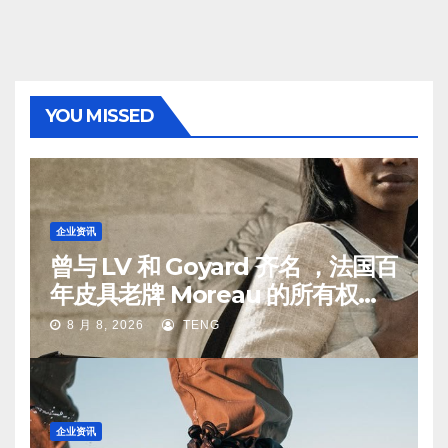
YOU MISSED
企业资讯
曾与 LV 和 Goyard 齐名 ，法国百
年皮具老牌 Moreau 的所有权易
手
8 月 8, 2026
TENG
企业资讯