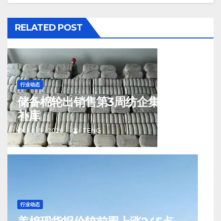
RELATED POST
行业动态
储备棉轮出销售第3周纺企集中入场
补库
J 8 月, 2026
TENG
行业动态