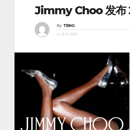
Jimmy Choo 发
By
TENG
11 月 5, 2024