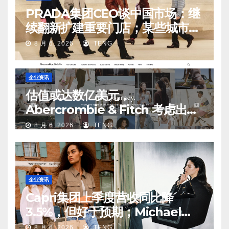
PRADA集团CEO谈中国市场：继
续翻新扩建重要门店；某些城市的
第二、第三店不再有价值
8 月 6, 2026
TENG
企业资讯
估值或达数亿美元，
Abercrombie & Fitch 考虑出售
中国业务部分股权
8 月 6, 2026
TENG
企业资讯
Capri集团上季度营收同比降
3.5%，但好于预期；Michael
Kors 在中国市场持续向好
8 月 6, 2026
TENG