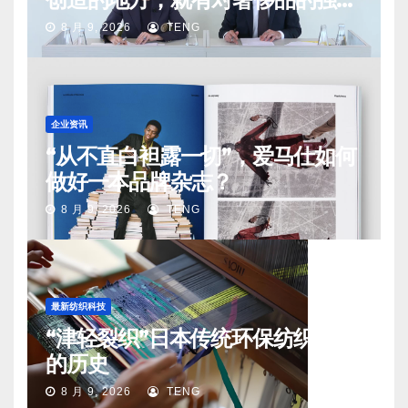
需求
8 月 9, 2026
TENG
企业资讯
“从不直白袒露一切”，爱马仕如何
做好一本品牌杂志？
8 月 9, 2026
TENG
最新纺织科技
“津轻裂织”日本传统环保纺织工艺
的历史
8 月 9, 2026
TENG