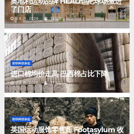
奥地利运动品牌 HEAD也把球场搬进
了门店
J 8 月, 2026
TENG
纺织科技杂志
进口棉均价走高 巴西棉占比下降
J 7 月, 2026
TENG
纺织科技杂志
英国运动服饰零售商 Footasylum 收