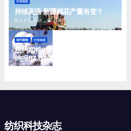
行业动态
持续高温 新疆棉花产量有变？
8 月 6, 2026
TENG
纽约期棉
行业动态
纽约期棉8月5日(周三)收涨12月合
约报83.02美分/磅
8 月 6, 2026
TENG
纺织科技杂志