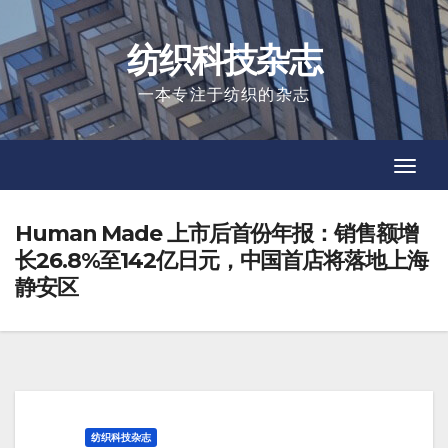
Skip
to
纺织科技杂志
content
一本专注于纺织的杂志
Toggl
Toggl
Navig
Navig
Human Made 上市后首份年报：销售额增
长26.8%至142亿日元，中国首店将落地上海
静安区
纺织科技杂志