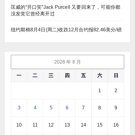
匡威的“开口笑”Jack Purcell 又要回来了，可能你都
没发觉它曾经离开过
纽约期棉8月4日(周二)收跌12月合约报82.46美分/磅
2026 年 8 月
一
二
三
四
五
六
日
1
2
3
4
5
6
7
8
9
10
11
12
13
14
15
16