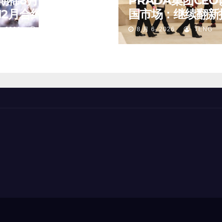
期棉8月6日(周四)
PRADA集团CEO
2月合约报83.16美
国市场：继续翻新
磅
重要门店；某些城
, 2026
TENG
8 月 6, 2026
TENG
第二、第三店不再
值