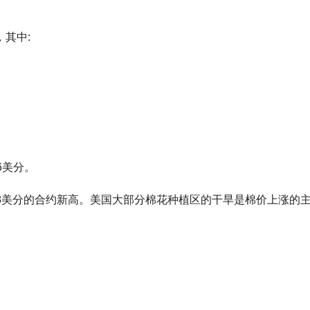
，其中:
；
。
6美分。
88美分的合约新高。美国大部分棉花种植区的干旱是棉价上涨的