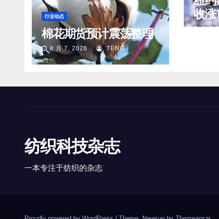
纽约
收涨1
行业动态
分/
8 月 7
棉花期货预计震荡整理
8 月 7, 2026
TENG
纺织科技杂志
一本专注于纺织的杂志
Proudly powered by WordPress
|
Theme: Newsup by
Themeansar
.