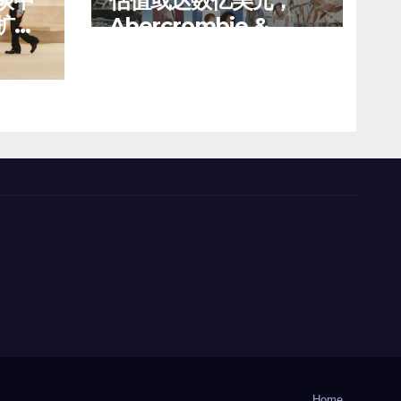
谈中
估值或达数亿美元，
扩建
Abercrombie &
市的
Fitch 考虑出售中国业
8 月 6, 2026
TENG
有价
务部分股权
Home