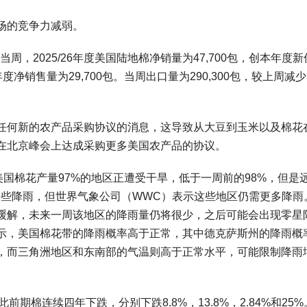
场的竞争力减弱。
周，2025/26年度美国陆地棉净销量为47,700包，创本年度新
年度净销售量为29,700包。当周出口量为290,300包，较上周减少
任何新的农产品采购协议的消息，这导致从大豆到玉米以及棉花
在北京峰会上达成采购更多美国农产品的协议。
美国棉花产量97%的地区正遭受干旱，低于一周前的98%，但是
一些降雨，但世界气象公司（WWC）表示这些地区仍需更多降雨
缓解，未来一周该地区的降雨量仍将很少，之后可能会出现零星
报显示，美国棉花带的降雨概率高于正常，其中德克萨斯州的降雨概
，而三角洲地区和东南部的气温则高于正常水平，可能限制降雨
此前期棉连续四年下跌，分别下跌8.8%，13.8%，2.84%和25%