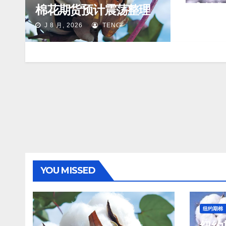
分/磅
J 8 月,
棉花期货预计震荡整理
J 8 月, 2026
TENG
YOU MISSED
纽约期棉