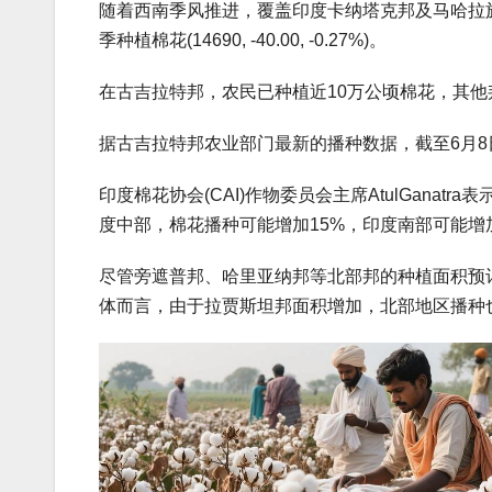
随着西南季风推进，覆盖印度卡纳塔克邦及马哈拉
季种植棉花(14690, -40.00, -0.27%)。
在古吉拉特邦，农民已种植近10万公顷棉花，其他
据古吉拉特邦农业部门最新的播种数据，截至6月8日
印度棉花协会(CAI)作物委员会主席AtulGana
度中部，棉花播种可能增加15%，印度南部可能增加1
尽管旁遮普邦、哈里亚纳邦等北部邦的种植面积预计
体而言，由于拉贾斯坦邦面积增加，北部地区播种也