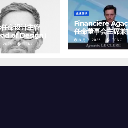
企业资讯
Financiere Aga
ss任命设计主管
任命董事会主席兼
ad of Design）
执行官
8 月 7, 2026
TENG
, 2026
TENG