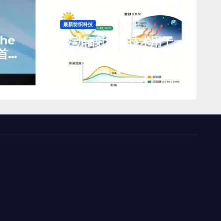
最新纺织科技
che
被动辐射制冷技术用于
首席
面料上是真实有效吗？
前景如何？
8 月 7, 2026
TENG