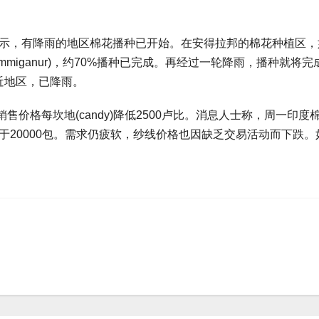
oob表示，有降雨的地区棉花播种已开始。在安得拉邦的棉花种植区
尔(Yemmiganur)，约70%播种已完成。再经过一轮降雨，播种就将完
邻近地区，已降雨。
价格每坎地(candy)降低2500卢比。消息人士称，周一印度
于20000包。需求仍疲软，纱线价格也因缺乏交易活动而下跌。