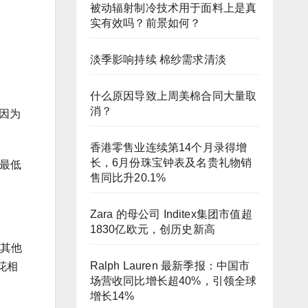
被动辐射制冷技术用于面料上是真
实有效吗？前景如何？
淡季影响持续 棉纱需求清淡
什么原因导致上周美棉合同大量取
消？
，因为
香港零售业连续第14个月录得增
长，6月份珠宝钟表及名贵礼物销
的最低
售同比升20.1%
Zara 的母公司 Inditex集团市值超
。
1830亿欧元，创历史新高
和其他
Ralph Lauren 最新季报：中国市
花相
场营收同比增长超40%，引领全球
增长14%