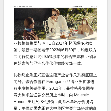
菲拉格慕集团与 MHL 自2017年起历经多次续
签，最新一期签署于2023年6月30日，约定双方
共同行使总计约69.5%股本的联合投票权，保障
创始家族与亚洲合作伙伴始终立场一致。
协议终止则正式宣告这段产业合作关系彻底画上
句号。该合作曾在 Ferragamo 品牌亚洲扩张进
程中发挥关键作用。2011年，菲拉格慕集团在
意大利米兰证券交易所上市时，向 Majestic
Honour 出让约 8%股份，此举不单出于财务考
量，更借助
吴光正
在大中华区主要市场搭建的商