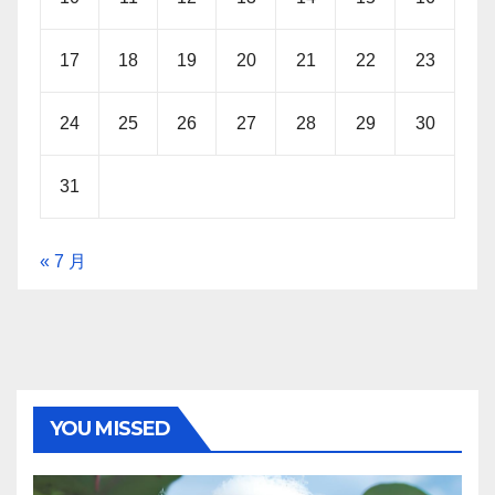
17
18
19
20
21
22
23
24
25
26
27
28
29
30
31
« 7 月
YOU MISSED