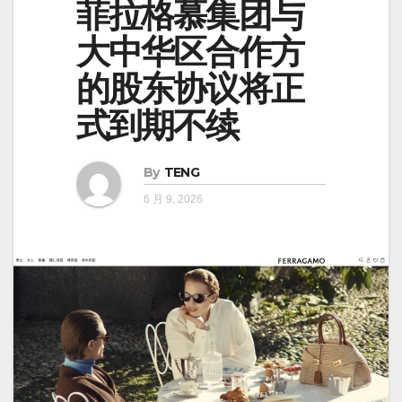
菲拉格慕集团与
大中华区合作方
的股东协议将正
式到期不续
By
TENG
6 月 9, 2026