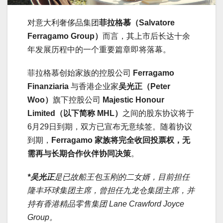
对意大利奢侈品集团
菲拉格慕（Salvatore
Ferragamo Group）
而言，其上市后长达十余
年发展历程中的一个重要篇章即将落幕。
菲拉格慕创始家族的控股公司
Ferragamo
Finanziaria
与香港企业家
吴光正（Peter
Woo）
旗下控股公司
Majestic Honour
Limited（以下简称 MHL）
之间的股东协议将于
6月29日到期，双方已宣布无意续签。随着协议
到期，
Ferragamo 家族将完全收回投票权，无
需再与长期合作伙伴协同决策
。
*吴光正
是已故船王包玉刚的二女婿，目前担任
隆丰环球集团主席，曾担任九龙仓集团主席，并
持有香港精品零售集团 Lane Crawford Joyce
Group。