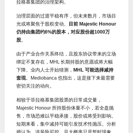
拉格慕集团的治理架构。
治理层面的过渡平稳有序，但未来数月，市场目
光或将聚焦于股权变动。
目前 Majestic Honour
仍持由集团约6%的股本，对应股份超1000万
股
。
由于产业合作关系终结，且股东协议带来的立场
绑定不复存在，MHL 长期持股的意愿或将大幅
下降。业内人士开始猜测，
MHL 可能选择减持
套现
。Mediobanca 也指出，这是接下来最需要
密切关注的动向。
相较于菲拉格慕集团股票的日常成交量，
Majestic Honour 所持股份体量不小，若全盘抛
售，市场恐难以平稳承接，股价或将受到影响。
短期来看，集中减持可能引发技术性抛压。分析
师认为，该风险可控，且大概率只是暂时现象，