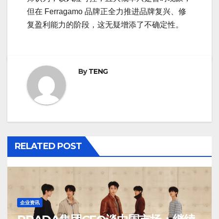
但在 Ferragamo 品牌正全力推进品牌复兴、修
复盈利能力的阶段，这无疑增添了不确定性。
By
TENG
RELATED POST
企业资讯