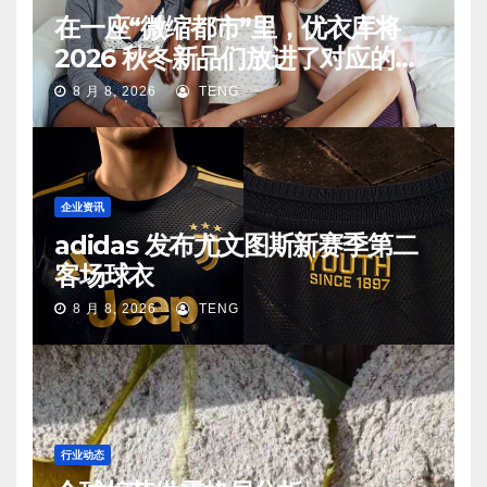
在一座“微缩都市”里，优衣库将
2026 秋冬新品们放进了对应的生
活场景中
8 月 8, 2026
TENG
企业资讯
adidas 发布尤文图斯新赛季第二
客场球衣
8 月 8, 2026
TENG
行业动态