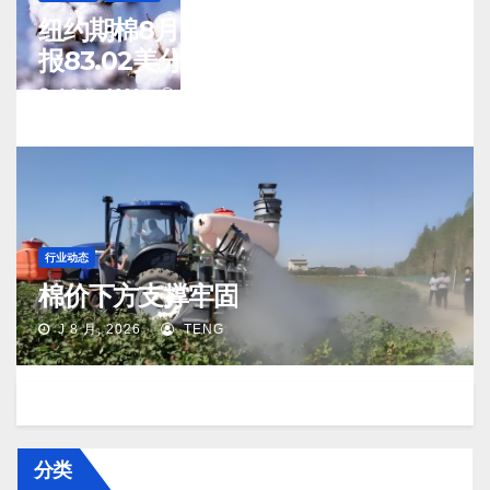
纽约期棉8月5日(周三)收涨12月合约
报83.02美分/磅
J 8 月, 2026
TENG
行业动态
棉价下方支撑牢固
J 8 月, 2026
TENG
分类