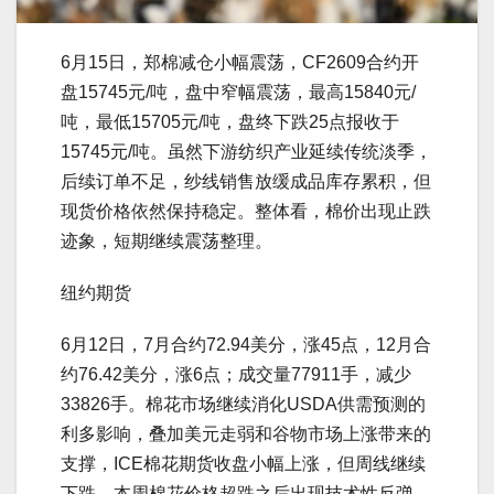
6月15日，郑棉减仓小幅震荡，CF2609合约开
盘15745元/吨，盘中窄幅震荡，最高15840元/
吨，最低15705元/吨，盘终下跌25点报收于
15745元/吨。虽然下游纺织产业延续传统淡季，
后续订单不足，纱线销售放缓成品库存累积，但
现货价格依然保持稳定。整体看，棉价出现止跌
迹象，短期继续震荡整理。
纽约期货
6月12日，7月合约72.94美分，涨45点，12月合
约76.42美分，涨6点；成交量77911手，减少
33826手。棉花市场继续消化USDA供需预测的
利多影响，叠加美元走弱和谷物市场上涨带来的
支撑，ICE棉花期货收盘小幅上涨，但周线继续
下跌。本周棉花价格超跌之后出现技术性反弹，