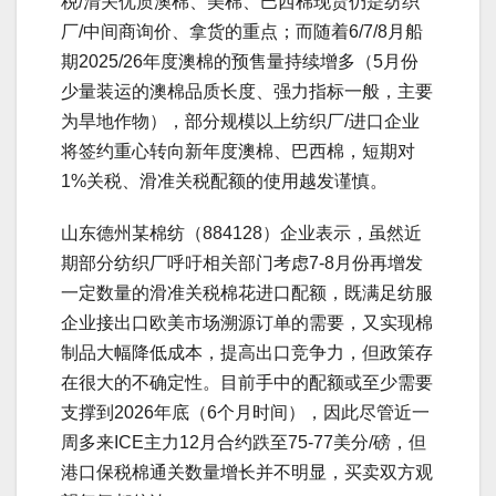
税/清关优质澳棉、美棉、巴西棉现货仍是纺织
厂/中间商询价、拿货的重点；而随着6/7/8月船
期2025/26年度澳棉的预售量持续增多（5月份
少量装运的澳棉品质长度、强力指标一般，主要
为旱地作物），部分规模以上纺织厂/进口企业
将签约重心转向新年度澳棉、巴西棉，短期对
1%关税、滑准关税配额的使用越发谨慎。
山东德州某棉纺（884128）企业表示，虽然近
期部分纺织厂呼吁相关部门考虑7-8月份再增发
一定数量的滑准关税棉花进口配额，既满足纺服
企业接出口欧美市场溯源订单的需要，又实现棉
制品大幅降低成本，提高出口竞争力，但政策存
在很大的不确定性。目前手中的配额或至少需要
支撑到2026年底（6个月时间），因此尽管近一
周多来ICE主力12月合约跌至75-77美分/磅，但
港口保税棉通关数量增长并不明显，买卖双方观