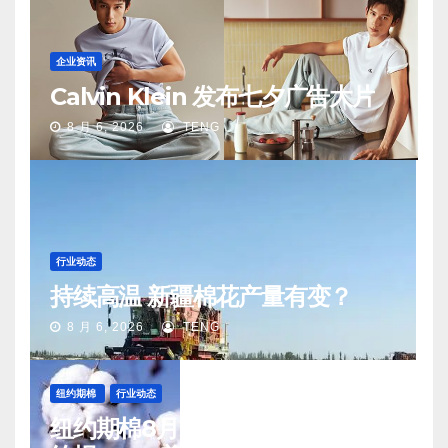
企业资讯
Calvin Klein 发布七夕广告大片
8 月 6, 2026
TENG
行业动态
持续高温 新疆棉花产量有变？
8 月 6, 2026
TENG
纽约期棉
行业动态
纽约期棉8月5日(周三)收涨12月合