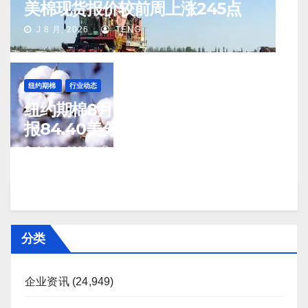
美棉现货报价较前周上涨245点
J 8 月, 2026
TENG
纽约期棉
行业动态
纽约期棉8月7日(周五)收涨12月合约
报84.40美分/磅
J 8 月, 2026
TENG
分类
企业资讯
(24,949)