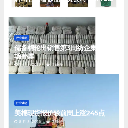
Nichols 正陷入“死亡螺旋”
8 月 8, 2026
TENG
行业动态
储备棉轮出销售第3周纺企集中入
场补库
8 月 8, 2026
TENG
行业动态
美棉现货报价较前周上涨245点
8 月 8, 2026
TENG