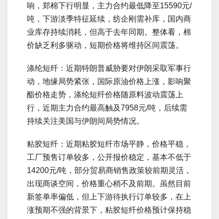
响，郑棉下行明显，主力合约最低降至15590元/
吨，下游淡季特征延续，纺企刚需补库，国内商
业库存持续消耗，但高于去年同期。整体看，棉
价缺乏利多驱动，短期价格将维持区间震荡。
涤纶短纤：近期特朗普威胁要对伊朗采取军事行
动，地缘局势紧张，国际原油价格上涨，影响聚
酯价格走势，涤纶短纤价格随原料波动震荡上
行，近期主力合约最高触及7958元/吨，后续需
持续关注美国与伊朗间局势情况。
粘胶短纤：近期粘胶短纤市场平静，价格平稳，
工厂预售订单较多，公开报价稳定，基本不低于
14200元/吨，部分贸易商销售政策较前期灵活，
出现商谈空间，价格重心稍不及前期。虽然目前
新签单率偏低，但上下游待执行订单较多，在上
涨预期不强的背景下，粘胶短纤价格预计保持稳