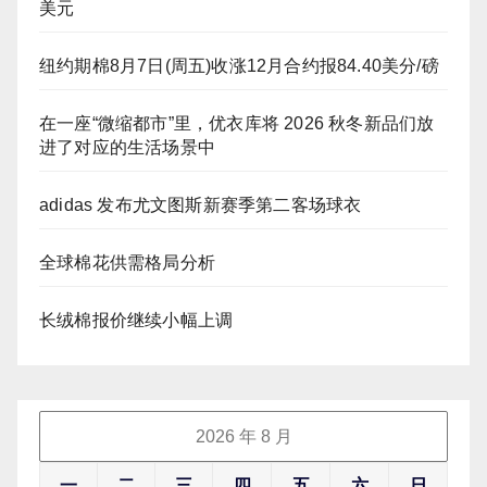
美元
纽约期棉8月7日(周五)收涨12月合约报84.40美分/磅
在一座“微缩都市”里，优衣库将 2026 秋冬新品们放
进了对应的生活场景中
adidas 发布尤文图斯新赛季第二客场球衣
全球棉花供需格局分析
长绒棉报价继续小幅上调
2026 年 8 月
一
二
三
四
五
六
日