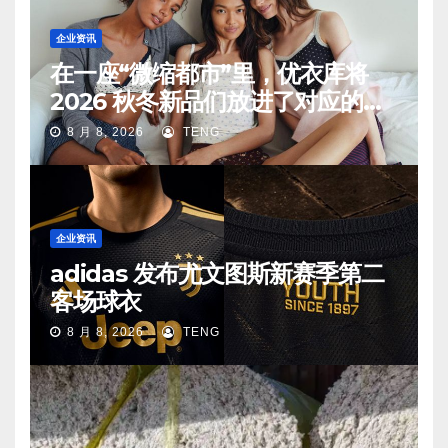
企业资讯
在一座“微缩都市”里，优衣库将
2026 秋冬新品们放进了对应的生
活场景中
8 月 8, 2026
TENG
企业资讯
adidas 发布尤文图斯新赛季第二
客场球衣
8 月 8, 2026
TENG