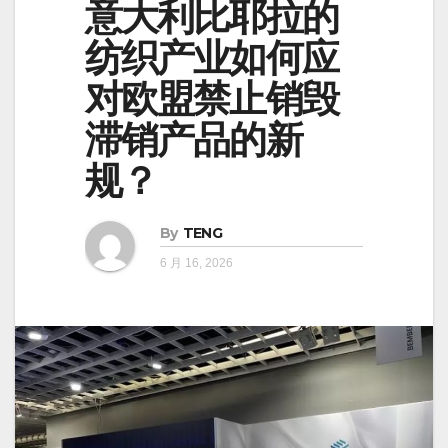
意大利比耶拉的
纺织产业如何应
对欧盟禁止销毁
滞销产品的新
规？
By
TENG
6 月 16, 2026