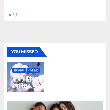
« 7 月
YOU MISSED
纽约期棉
行业动态
纽约期棉8月7日(周五)收涨12月合
约报84.40美分/磅
8 月 8, 2026
TENG