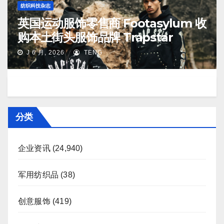
纺织科技杂志
英国运动服饰零售商 Footasylum 收
购本土街头服饰品牌 Trapstar
J 6 月, 2026
TENG
分类
企业资讯
(24,940)
军用纺织品
(38)
创意服饰
(419)