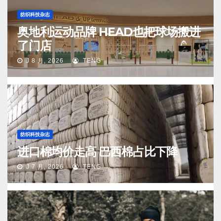
纺织科技杂志
奥地利运动品牌 HEAD也把球场搬进
了门店
J 8 月, 2026
TENG
纺织科技杂志
进口棉均价走高 巴西棉占比下降
J 7 月, 2026
TENG