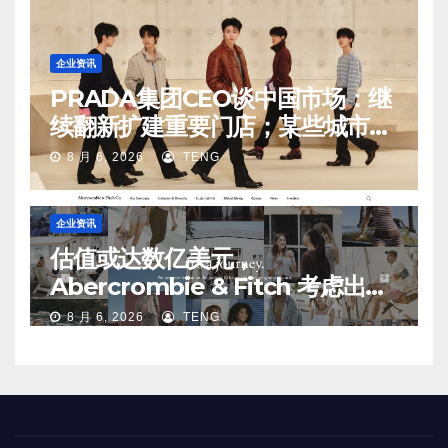
企业资讯
PRADA集团CEO谈中国市场：继
续翻新扩建重要门店；某些城市的
第二、第三店不再有价值
8 月 6, 2026
TENG
企业资讯
估值或达数亿美元，
Abercrombie & Fitch 考虑出售
中国业务部分股权
8 月 6, 2026
TENG