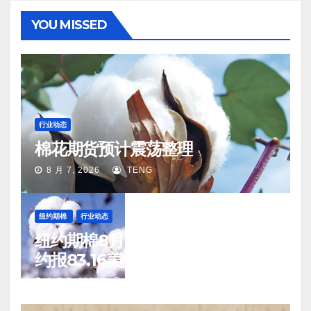
YOU MISSED
行业动态
棉花期货预计震荡整理
8 月 7, 2026
TENG
纽约期棉
行业动态
纽约期棉8月6日(周四)收涨12月合
约报83.16美分/磅
8 月 7, 2026
TENG