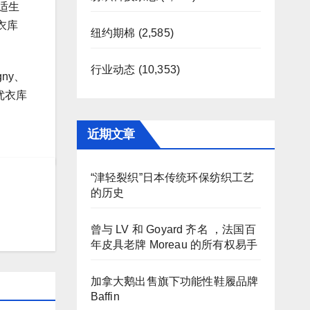
服适生
衣库
纽约期棉
(2,585)
行业动态
(10,353)
gny、
，优衣库
近期文章
“津轻裂织”日本传统环保纺织工艺
的历史
曾与 LV 和 Goyard 齐名 ，法国百
年皮具老牌 Moreau 的所有权易手
加拿大鹅出售旗下功能性鞋履品牌
Baffin