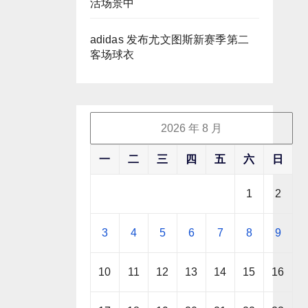
活场景中
adidas 发布尤文图斯新赛季第二
客场球衣
2026 年 8 月
一
二
三
四
五
六
日
1
2
3
4
5
6
7
8
9
10
11
12
13
14
15
16