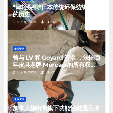
“津轻裂织”日本传统环保纺织工艺
的历史
8 月 9, 2026
TENG
企业资讯
曾与 LV 和 Goyard 齐名 ，法国百
年皮具老牌 Moreau 的所有权易
手
8 月 8, 2026
TENG
企业资讯
加拿大鹅出售旗下功能性鞋履品牌