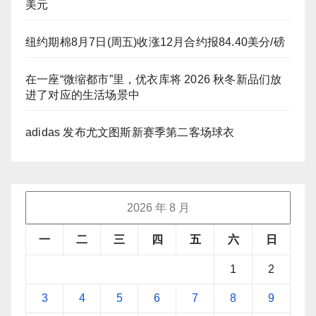
美元
纽约期棉8月7日(周五)收涨12月合约报84.40美分/磅
在一座“微缩都市”里，优衣库将 2026 秋冬新品们放
进了对应的生活场景中
adidas 发布尤文图斯新赛季第二客场球衣
2026 年 8 月
一
二
三
四
五
六
日
1
2
3
4
5
6
7
8
9