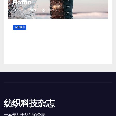
Baffin
8 月 8, 2026
TENG
企业资讯
英国亿万富豪 Mike Ashley：挂
牌出售的奢侈品百货公司 Harvey
Nichols 正陷入“死亡螺旋”
8 月 8, 2026
TENG
纺织科技杂志
一本专注于纺织的杂志