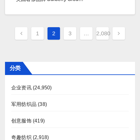
文
1
2
3
…
2,080
章
分
页
分类
企业资讯
(24,950)
军用纺织品
(38)
创意服饰
(419)
奇趣纺织
(2,918)