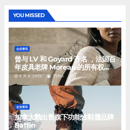
YOU MISSED
企业资讯
曾与 LV 和 Goyard 齐名 ，法国百
年皮具老牌 Moreau 的所有权易
手
8 月 8, 2026
TENG
企业资讯
加拿大鹅出售旗下功能性鞋履品牌
Baffin