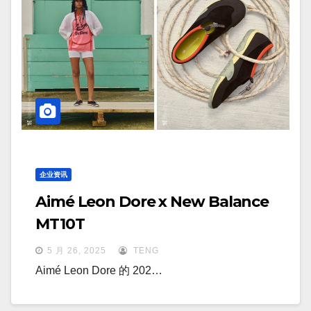
企业资讯
Aimé Leon Dore x New Balance
MT10T
5 月 26, 2025
TENG
Aimé Leon Dore 的 202…