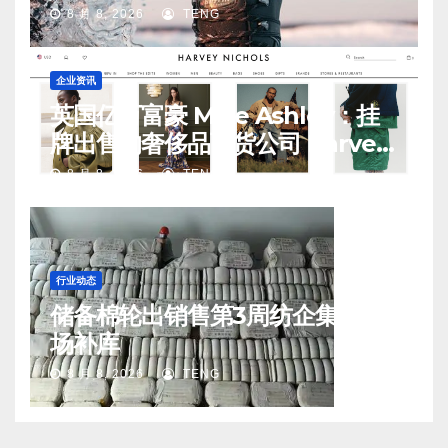
8 月 8, 2026
TENG
企业资讯
英国亿万富豪 Mike Ashley：挂
牌出售的奢侈品百货公司 Harvey
Nichols 正陷入“死亡螺旋”
8 月 8, 2026
TENG
行业动态
储备棉轮出销售第3周纺企集中入
场补库
8 月 8, 2026
TENG