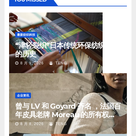
最新纺织科技
“津轻裂织”日本传统环保纺织工艺
的历史
8 月 9, 2026
TENG
企业资讯
曾与 LV 和 Goyard 齐名 ，法国百
年皮具老牌 Moreau 的所有权易
手
8 月 8, 2026
TENG