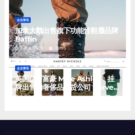
企业资讯
加拿大鹅出售旗下功能性鞋履品牌
Baffin
8 月 8, 2026
TENG
企业资讯
英国亿万富豪 Mike Ashley：挂
牌出售的奢侈品百货公司 Harvey
Nichols 正陷入“死亡螺旋”
8 月 8, 2026
TENG