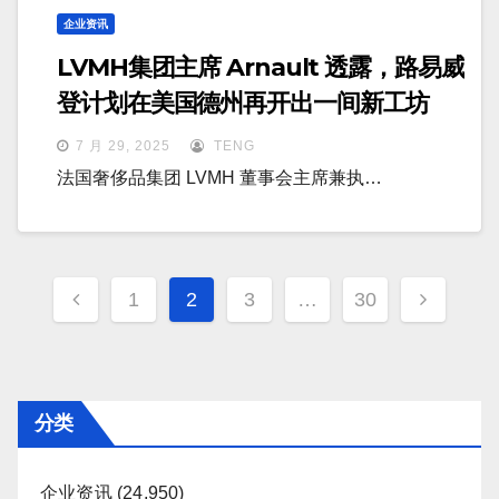
企业资讯
LVMH集团主席 Arnault 透露，路易威
登计划在美国德州再开出一间新工坊
7 月 29, 2025
TENG
法国奢侈品集团 LVMH 董事会主席兼执…
文
1
2
3
…
30
章
分
页
分类
企业资讯
(24,950)