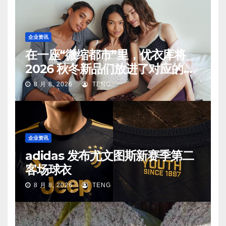
企业资讯
在一座“微缩都市”里，优衣库将
2026 秋冬新品们放进了对应的生
活场景中
8 月 8, 2026
TENG
企业资讯
adidas 发布尤文图斯新赛季第二
客场球衣
8 月 8, 2026
TENG