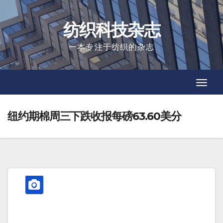
Skip
to
纺织科技杂志
content
一本专注于纺织的杂志
Toggl
Toggl
Navig
Navig
纽约期棉周三下跌收报每磅63.60美分