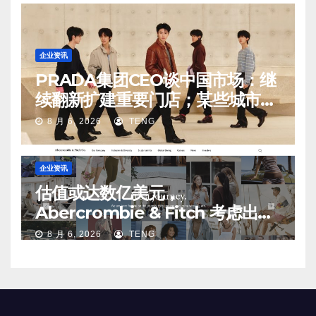
企业资讯
PRADA集团CEO谈中国市场：继
续翻新扩建重要门店；某些城市的
第二、第三店不再有价值
8 月 6, 2026
TENG
企业资讯
估值或达数亿美元，
Abercrombie & Fitch 考虑出售
中国业务部分股权
8 月 6, 2026
TENG