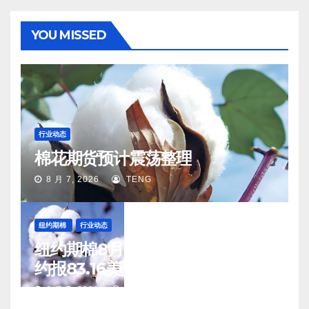
YOU MISSED
行业动态
棉花期货预计震荡整理
8 月 7, 2026
TENG
纽约期棉
行业动态
纽约期棉8月6日(周四)收涨12月合
约报83.16美分/磅
8 月 7, 2026
TENG