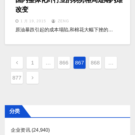
改变
1 月 19, 2015
ZENG
原油暴跌引起的成本塌陷,和棉花大幅下挫的…
文
1
…
866
867
868
…
章
877
分
页
分类
企业资讯
(24,940)