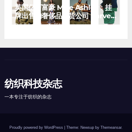
英国亿万富豪 Mike Ashley：挂
牌出售的奢侈品百货公司 Harvey
Nichols 正陷入“死亡螺旋”
8 月 8, 2026
TENG
纺织科技杂志
一本专注于纺织的杂志
Proudly powered by WordPress
|
Theme: Newsup by
Themeansar
.