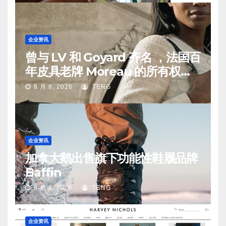
企业资讯
曾与 LV 和 Goyard 齐名 ，法国百
年皮具老牌 Moreau 的所有权易
手
8 月 8, 2026
TENG
企业资讯
加拿大鹅出售旗下功能性鞋履品牌
Baffin
8 月 8, 2026
TENG
企业资讯