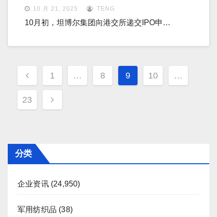
10 月 21, 2025
TENG
10月初，坦博尔集团向港交所递交IPO申…
文
1
…
8
9
10
…
章
23
分
页
分类
企业资讯
(24,950)
军用纺织品
(38)