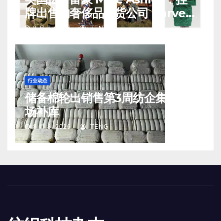
牌出售的奢侈品百货公司 Harvey
Nichols 正陷入“死亡螺旋”
8 月 8, 2026
TENG
行业动态
储备棉轮出销售第3周纺企集中入
场补库
8 月 8, 2026
TENG