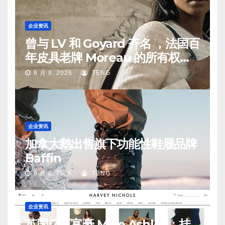
企业资讯
曾与 LV 和 Goyard 齐名 ，法国百
年皮具老牌 Moreau 的所有权易
手
8 月 8, 2026
TENG
企业资讯
加拿大鹅出售旗下功能性鞋履品牌
Baffin
8 月 8, 2026
TENG
企业资讯
英国亿万富豪 Mike Ashley：挂