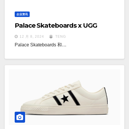
企业资讯
Palace Skateboards x UGG
12 月 8, 2024
TENG
Palace Skateboards 和…