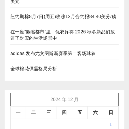
美元
纽约期棉8月7日(周五)收涨12月合约报84.40美分/磅
在一座“微缩都市”里，优衣库将 2026 秋冬新品们放
进了对应的生活场景中
adidas 发布尤文图斯新赛季第二客场球衣
全球棉花供需格局分析
2024 年 12 月
一
二
三
四
五
六
日
1