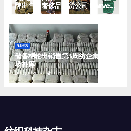
牌出售的奢侈品百货公司 Harvey
Nichols 正陷入“死亡螺旋”
8 月 8, 2026
TENG
行业动态
储备棉轮出销售第3周纺企集中入
场补库
8 月 8, 2026
TENG