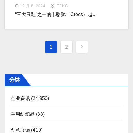
12 月 8, 2024
TENG
“三大丑鞋”之一的卡骆驰（Crocs）越…
文
1
2
章
分
页
分类
企业资讯
(24,950)
军用纺织品
(38)
创意服饰
(419)