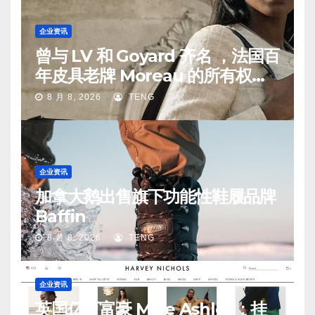
企业资讯
曾与 LV 和 Goyard 齐名 ，法国百
年皮具老牌 Moreau 的所有权易
手
8 月 8, 2026
TENG
企业资讯
加拿大鹅出售旗下功能性鞋履品牌
Baffin
8 月 8, 2026
TENG
企业资讯
英国亿万富豪 Mike Ashley：挂