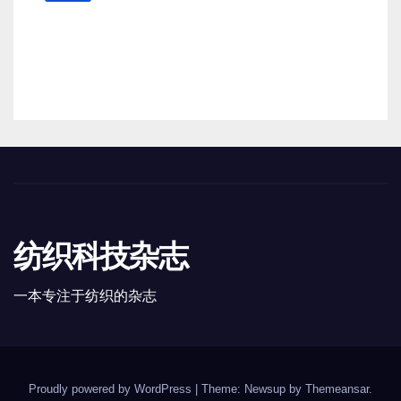
估值或达数亿美元，
Abercrombie & Fitch 考虑出售
中国业务部分股权
8 月 6, 2026
TENG
纺织科技杂志
一本专注于纺织的杂志
Proudly powered by WordPress
|
Theme: Newsup by
Themeansar
.