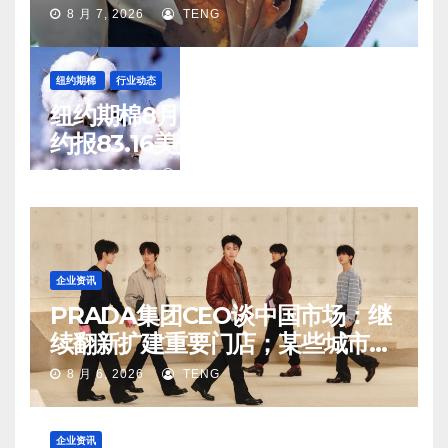
8 月 7, 2026
TENG
纽约期棉
行业动态
纽约期棉8月6日(周四)收涨12月合
约报83.16美分/磅
8 月 7, 2026
TENG
企业资讯
PRADA集团CEO谈中国市场：继
续翻新扩建重要门店；某些城市的
第二、第三店不再有价值
8 月 6, 2026
TENG
企业资讯