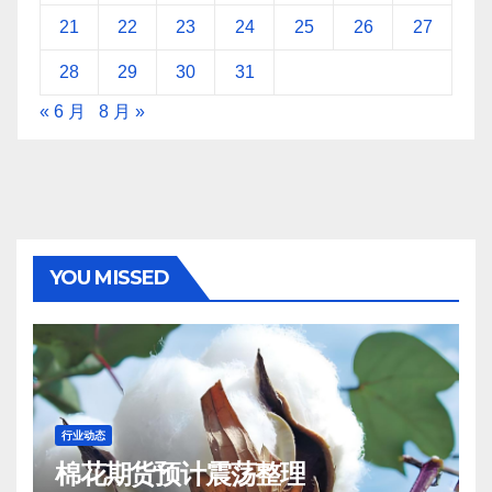
21
22
23
24
25
26
27
28
29
30
31
« 6 月
8 月 »
YOU MISSED
行业动态
棉花期货预计震荡整理