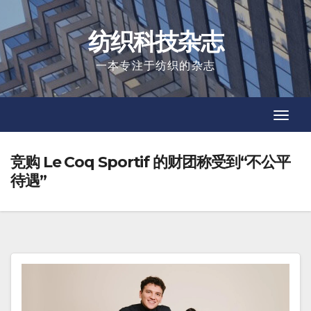
Skip
to
纺织科技杂志
content
一本专注于纺织的杂志
Toggl
Toggl
Navig
Navig
竞购 Le Coq Sportif 的财团称受到“不公平
待遇”