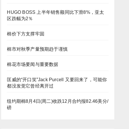
HUGO BOSS 上半年销售额同比下滑8%，亚太
区跌幅为2％
棉价下方支撑牢固
棉市对秋季产量预期趋于谨慎
棉花市场要闻与重要数据
匡威的“开口笑”Jack Purcell 又要回来了，可能你
都没发觉它曾经离开过
纽约期棉8月4日(周二)收跌12月合约报82.46美分/
磅