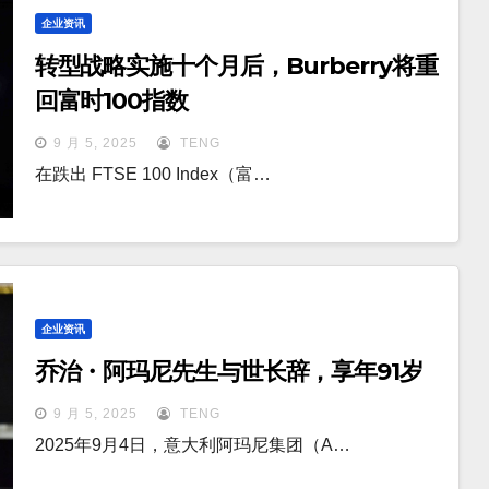
企业资讯
转型战略实施十个月后，Burberry将重
回富时100指数
9 月 5, 2025
TENG
在跌出 FTSE 100 Index（富…
企业资讯
乔治・阿玛尼先生与世长辞，享年91岁
9 月 5, 2025
TENG
2025年9月4日，意大利阿玛尼集团（A…