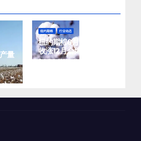
纽约期棉
行业动态
纽约期棉8月5日(周三)
收涨12月合约报83.02
花产量
美分/磅
8 月 6, 2026
TENG