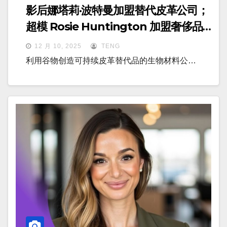
影后娜塔莉·波特曼加盟替代皮革公司；
超模 Rosie Huntington 加盟奢侈品
电商公司
12 月 10, 2025
TENG
利用谷物创造可持续皮革替代品的生物材料公…