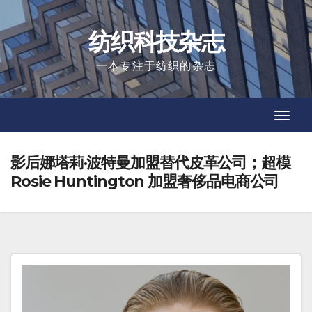
Skip
to
纺织科技杂志
content
一本专注于纺织的杂志
Toggl
Toggl
Navig
Navig
影后娜塔莉·波特曼加盟替代皮革公司；超模
Rosie Huntington 加盟奢侈品电商公司