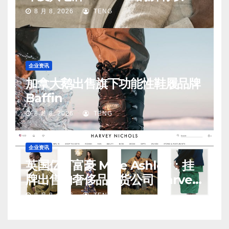
手
8 月 8, 2026
TENG
企业资讯
加拿大鹅出售旗下功能性鞋履品牌
Baffin
8 月 8, 2026
TENG
企业资讯
英国亿万富豪 Mike Ashley：挂
牌出售的奢侈品百货公司 Harvey
Nichols 正陷入“死亡螺旋”
8 月 8, 2026
TENG