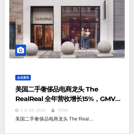
企业资讯
美国二手奢侈品电商龙头 The
RealReal 全年营收增长15%，GMV突
破20亿美元
2 月 28, 2026
TENG
美国二手奢侈品电商龙头 The Real…