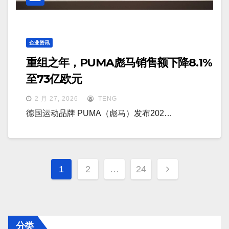
企业资讯
重组之年，PUMA彪马销售额下降8.1%
至73亿欧元
2 月 27, 2026
TENG
德国运动品牌 PUMA（彪马）发布202…
文
1
2
…
24
章
分
页
分类