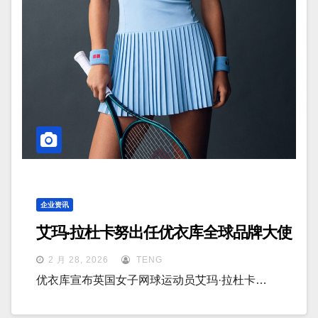
企业资讯
艾玛·拉杜卡努出任优衣库全球品牌大使
2 月 28, 2026
TENG
优衣库宣布英国女子网球运动员艾玛·拉杜卡…