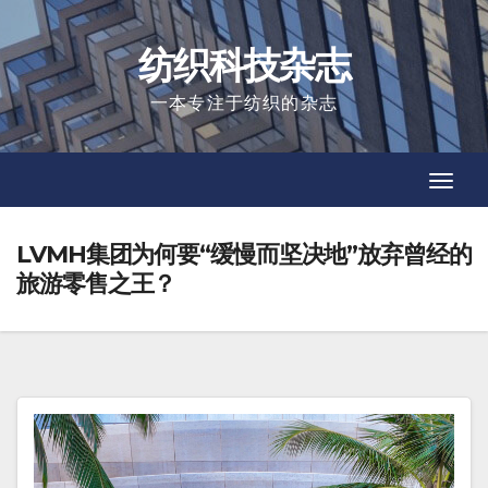
Skip
to
纺织科技杂志
content
一本专注于纺织的杂志
Toggl
Toggl
Navig
Navig
LVMH集团为何要“缓慢而坚决地”放弃曾经的
旅游零售之王？