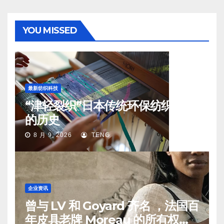
YOU MISSED
最新纺织科技
“津轻裂织”日本传统环保纺织工艺
的历史
8 月 9, 2026
TENG
企业资讯
曾与 LV 和 Goyard 齐名 ，法国百
年皮具老牌 Moreau 的所有权易