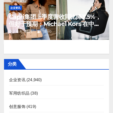
企业资讯
Capri集团上季度营收同比降3.5%，
但好于预期；Michael Kors 在中国
市场持续向好
J 8 月, 2026
TENG
分类
企业资讯
(24,940)
军用纺织品
(38)
创意服饰
(419)