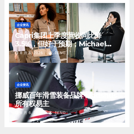
企业资讯
Capri集团上季度营收同比降
3.5%，但好于预期；Michael
Kors 在中国市场持续向好
8 月 6, 2026
TENG
企业资讯
挪威百年滑雪装备品牌 Madshus
所有权易主
8 月 6, 2026
TENG