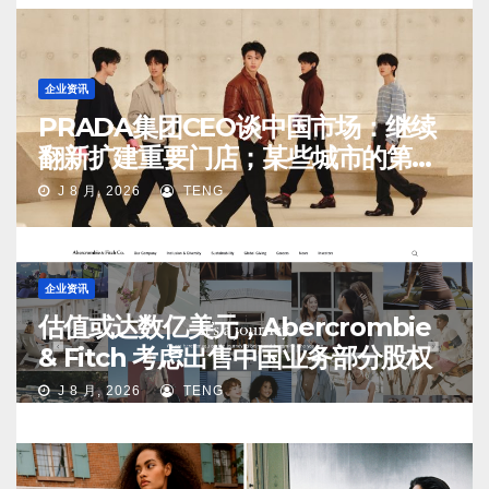
企业资讯
PRADA集团CEO谈中国市场：继续
翻新扩建重要门店；某些城市的第
二、第三店不再有价值
J 8 月, 2026
TENG
企业资讯
估值或达数亿美元，Abercrombie
& Fitch 考虑出售中国业务部分股权
J 8 月, 2026
TENG