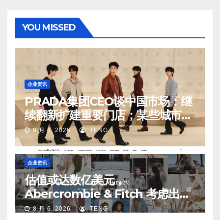
YOU MISSED
企业资讯
PRADA集团CEO谈中国市场：继
续翻新扩建重要门店；某些城市的
第二、第三店不再有价值
8 月 6, 2026
TENG
企业资讯
估值或达数亿美元，
Abercrombie & Fitch 考虑出售
中国业务部分股权
8 月 6, 2026
TENG