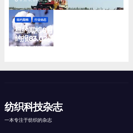
8 月 6, 2026
TENG
纽约期棉
行业动态
纽约期棉8月5日(周三)收涨12月合
约报83.02美分/磅
8 月 6, 2026
TENG
纺织科技杂志
一本专注于纺织的杂志