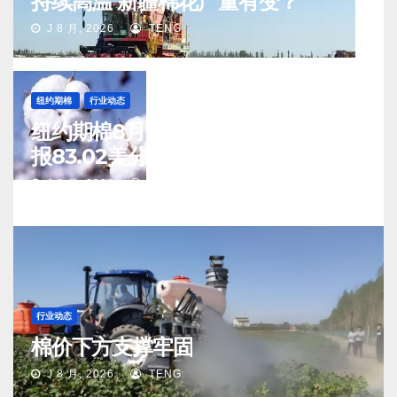
持续高温 新疆棉花产量有变？
J 8 月, 2026
TENG
纽约期棉
行业动态
纽约期棉8月5日(周三)收涨12月合约
报83.02美分/磅
J 8 月, 2026
TENG
行业动态
棉价下方支撑牢固
J 8 月, 2026
TENG