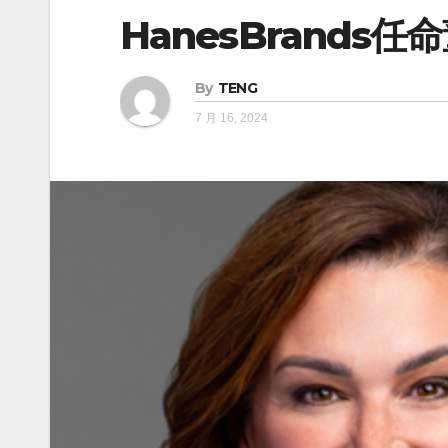
HanesBrands
By
TENG
7 月 16, 2024