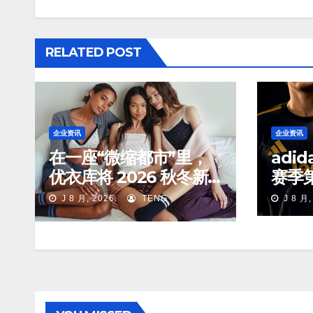
RELATED POST
企业资讯
企业资讯
在一座“微缩都市”里，
adi
优衣库将 2026 秋冬新
赛季
品们放进了对应的生活
J 8 月, 2026
TENG
J 8 月,
场景中