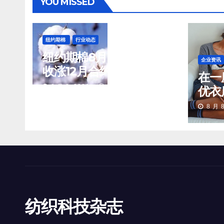
YOU MISSED
纽约期棉
行业动态
纽约期棉8月7日(周五)
企业资讯
收涨12月合约报84.40
在一
美分/磅
8 月 8, 2026
TENG
优衣
品们
8 月 8
场景
纺织科技杂志