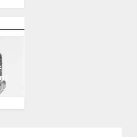
管
gn）