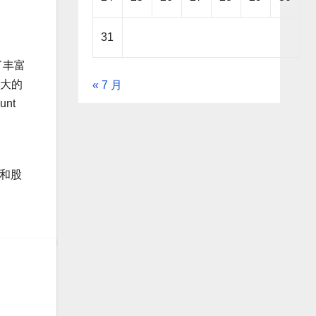
31
累了丰富
最大的
« 7 月
nt
，
绩和股