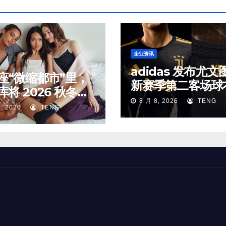
企业资讯
adidas 发布尤文
座“微缩都市”里，
新赛季第二客场球
库将 2026 秋冬新
8 月 8, 2026
TENG
放进了对应的生活
, 2026
TENG
中