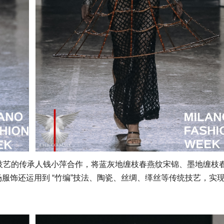
织造技艺的传承人钱小萍合作，将蓝灰地缠枝春燕纹宋锦、墨地缠枝
场服饰还运用到 “竹编”技法、陶瓷、丝绸、缂丝等传统技艺，实