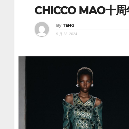
CHICCO MAO十
By
TENG
9 月 28, 2024