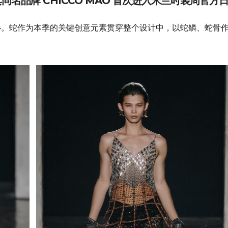
名品牌 CHICCO MAO 首次进入米兰时装周官方
办。蛇作为本季的关键创意元素贯穿整个设计中，以蛇鳞、蛇骨