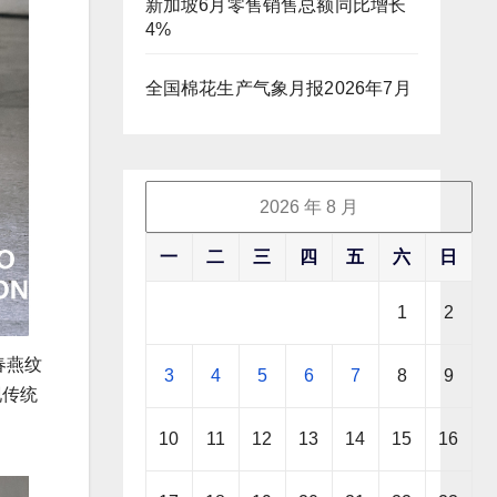
新加坡6月零售销售总额同比增长
4%
全国棉花生产气象月报2026年7月
2026 年 8 月
一
二
三
四
五
六
日
1
2
春燕纹
3
4
5
6
7
8
9
现传统
10
11
12
13
14
15
16