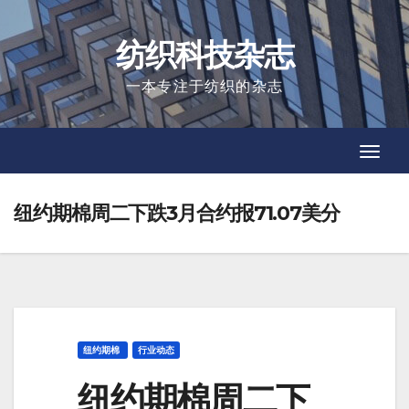
Skip
to
纺织科技杂志
content
一本专注于纺织的杂志
Toggl
Toggl
Navig
Navig
纽约期棉周二下跌3月合约报71.07美分
纽约期棉
行业动态
纽约期棉周二下