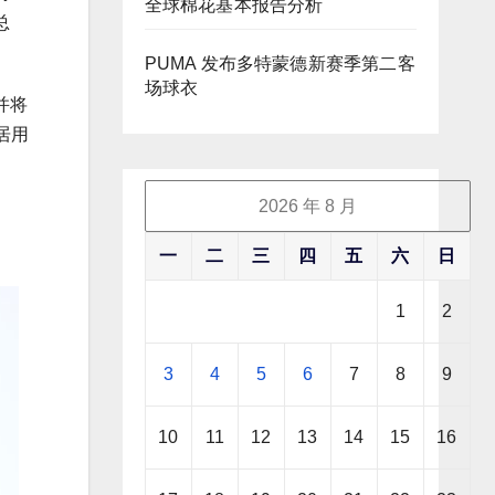
全球棉花基本报告分析
总
PUMA 发布多特蒙德新赛季第二客
场球衣
并将
居用
2026 年 8 月
一
二
三
四
五
六
日
1
2
3
4
5
6
7
8
9
10
11
12
13
14
15
16