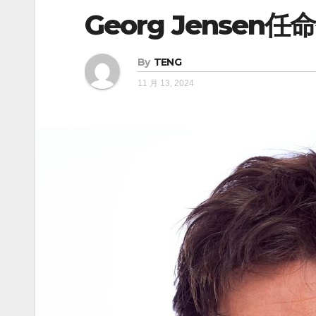
Georg Jensen
By
TENG
11 月 13, 2024