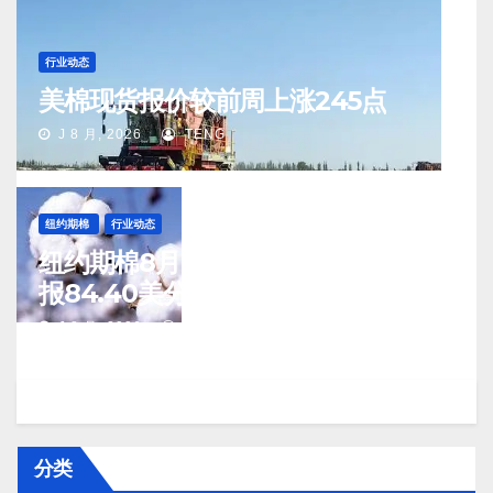
行业动态
美棉现货报价较前周上涨245点
J 8 月, 2026
TENG
纽约期棉
行业动态
纽约期棉8月7日(周五)收涨12月合约
报84.40美分/磅
J 8 月, 2026
TENG
分类