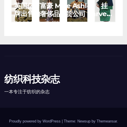
英国亿万富豪 Mike Ashley：挂
牌出售的奢侈品百货公司 Harvey
Nichols 正陷入“死亡螺旋”
8 月 8, 2026
TENG
纺织科技杂志
一本专注于纺织的杂志
Proudly powered by WordPress
|
Theme: Newsup by
Themeansar
.