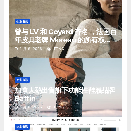
企业资讯
曾与 LV 和 Goyard 齐名 ，法国百
年皮具老牌 Moreau 的所有权易
手
8 月 8, 2026
TENG
企业资讯
加拿大鹅出售旗下功能性鞋履品牌
Baffin
8 月 8, 2026
TENG
企业资讯