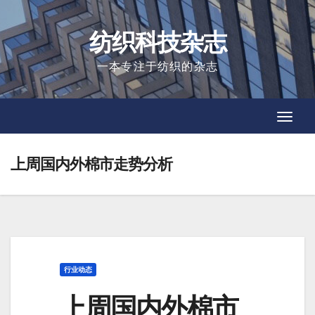
Skip
to
纺织科技杂志
content
一本专注于纺织的杂志
Toggl
Toggl
Navig
Navig
上周国内外棉市走势分析
行业动态
上周国内外棉市