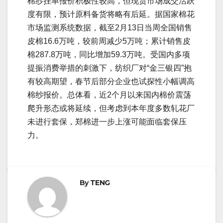
棉纱挂单报价积极性较高，但现货市场成交活跃
度有限，预计原料备货将略有后延。据国家棉花
市场监测系统数据，截至2月13日当周全国销售
皮棉16.6万吨，较前周减少5万吨；累计销售皮
棉287.8万吨，同比增加59.3万吨。受国内多项
提振消费举措的刺激下，纺织厂对“金三银四”抱
有较高期望，春节后部分企业也试探性小幅调高
棉纱报价。总体看，近2个月以来国内棉价震荡
爬升形态或将延续，但考虑到本年度多数轧花厂
未进行套保，郑棉进一步上涨可能面临套保压
力。
By
TENG