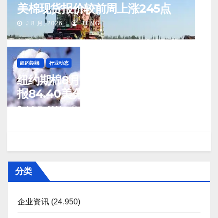
美棉现货报价较前周上涨245点
J 8 月, 2026
TENG
纽约期棉
行业动态
纽约期棉8月7日(周五)收涨12月合约
报84.40美分/磅
J 8 月, 2026
TENG
分类
企业资讯
(24,950)