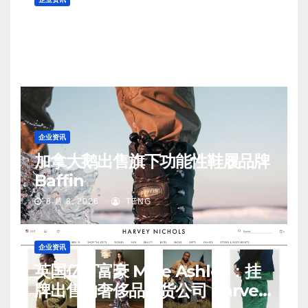
曾与 LV 和 Goyard 齐名 ，法国百
年皮具老牌 Moreau 的所有权易
手
8 月 8, 2026
TENG
企业资讯
加拿大鹅出售旗下功能性鞋履品牌
Baffin
8 月 8, 2026
TENG
企业资讯
英国亿万富豪 Mike Ashley：挂
牌出售的奢侈品百货公司 Harvey