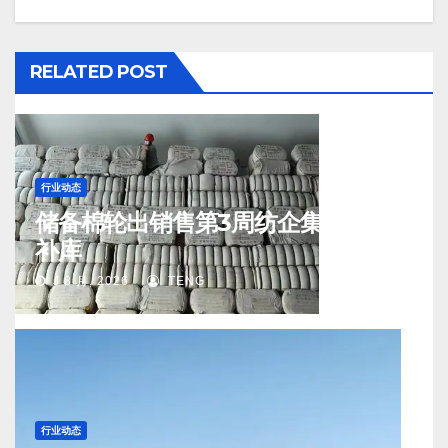
RELATED POST
行业动态
储备棉轮出销售第3周纺企集中入场
补库
J 8 月, 2026
TENG
行业动态