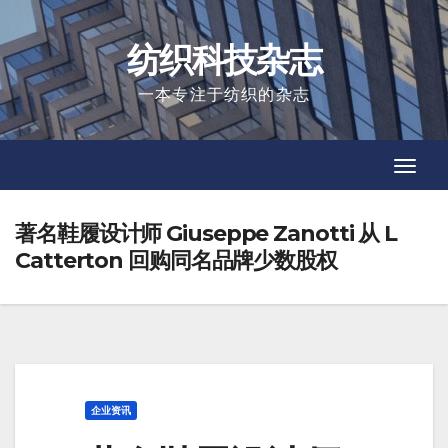
Skip
to
纺织科技杂志
content
一本专注于纺织的杂志
Toggl
Toggl
Navig
Navig
著名鞋履设计师 Giuseppe Zanotti 从 L
Catterton 回购同名品牌少数股权
企业资讯