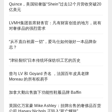
Quince，美国轻奢版“Shein”过去12个月营收突破20
亿美元
LVMH集团首席财务官：凡有财富创造的地方，就有
对奢侈品的强烈需求
“从不直白袒露一切”，爱马仕如何做好一本品牌杂
志？
“津轻裂织”日本传统环保纺织工艺的历史
曾与 LV 和 Goyard 齐名 ，法国百年皮具老牌
Moreau 的所有权易手
加拿大鹅出售旗下功能性鞋履品牌 Baffin
英国亿万富豪 Mike Ashley：挂牌出售的奢侈品百货
公司 Harvey Nichols 正陷入“死亡螺旋”