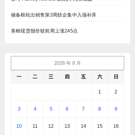
储备棉轮出销售第3周纺企集中入场补库
美棉现货报价较前周上涨245点
2026 年 8 月
一
二
三
四
五
六
日
1
2
3
4
5
6
7
8
9
10
11
12
13
14
15
16