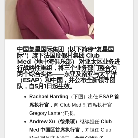
中国
复星国际集团
（以下简称“复星国
际”）旗下法国度假村集团
Club
Med（地中海俱乐部）
对亚太区业务进
行战略性重组，将三个业务部门整合为
两个综合实体——东亚及南亚与太平洋
（ESAP）和中国，并公布全新领导团
队，自5月1日起生效。
Rachael Harding
（下图）出任
ESAP 首
席执行官
，向 Club Med 副首席执行官
Gregory Lanter 汇报。
Andrew Xu（徐秉璸）
继续担任
Club
Med 中国区首席执行官
，并担任 Club