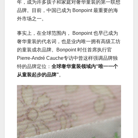
年，成为许多孩子和家庭对奢华童装的第一联想
品牌。目前，中国已成为 Bonpoint 最重要的海
外市场之一。
事实上，在全球范围内， Bonpoint 也早已成为
奢华童装的代名词，也是业内唯一拥有高级工坊
的童装成衣品牌。Bonpoint 时任首席执行官
Pierre-André Cauche专访中曾这样强调品牌独
特的品牌定位：
全球奢华童装领域内“唯一一个
从童装起步的品牌”
。