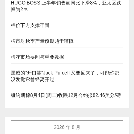
HUGO BOSS 上半年销售额同比下滑8%，亚太区跌
幅为2％
棉价下方支撑牢固
棉市对秋季产量预期趋于谨慎
棉花市场要闻与重要数据
匡威的“开口笑”Jack Purcell 又要回来了，可能你都
没发觉它曾经离开过
纽约期棉8月4日(周二)收跌12月合约报82.46美分/磅
2026 年 8 月