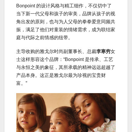
Bonpoint 的设计风格与精工细作，不仅切中了
当下新一代父母和孩子的审美，品牌从孩子的视
角出发的原则，也与为人父母的拳拳爱意同频共
振，满足了他们对童装的情绪需求，成为联结家
庭与代际之前情感的纽带。
主导收购的雅戈尔时尚副董事长、总裁
李寒穷
女
士这样形容这个品牌：“Bonpoint 是传承、工艺
与永恒之美的象征，其所承载的精神远远超越了
产品本身。这正是雅戈尔最为珍视的宝贵财
富。”