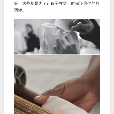
等，这些都是为了让孩子在穿上时保证最佳的舒
适性。