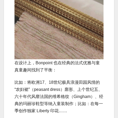
在设计上，Bonpoint 也在经典的法式优雅与童
真童趣间找到了平衡：
比如：将欧洲17、18世纪极具浪漫田园风情的
“农妇裙”（peasant dress）廓形、上个世纪五、
六十年代风靡法国的维希格纹（Gingham）、经
典的玛丽珍鞋型等纳入童装制作；比如：在每一
季创作独家 Liberty 印花……