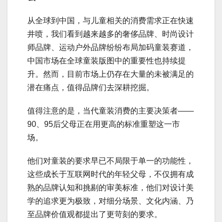
从全球到中国，与儿童相关的消费需求正在快速
井喷，我们看到越来越多的奢侈品牌、时尚设计
师品牌、运动户外品牌纷纷布局加码童装赛道，
中国市场在全球童装版图中的重要性也持续提
升。然而，目前市场上仍存在大量的未被满足的
潜在痛点，值得品牌们去深耕挖掘。
值得注意的是，当代童装消费的主要决策者——
90、95后父母正在用更高的标准重塑这一市
场。
他们对童装的要求早已不局限于单一的功能性，
这些成长于互联网时代的年轻父母，不仅拥有成
熟的品牌认知和挑剔的审美标准，他们对设计美
学的追求更为极致，对细分场景、文化内涵、乃
至品牌价值观都提出了更苛刻的要求。