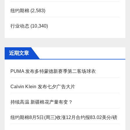
纽约期棉
(2,583)
行业动态
(10,340)
近期文章
PUMA 发布多特蒙德新赛季第二客场球衣
Calvin Klein 发布七夕广告大片
持续高温 新疆棉花产量有变？
纽约期棉8月5日(周三)收涨12月合约报83.02美分/磅