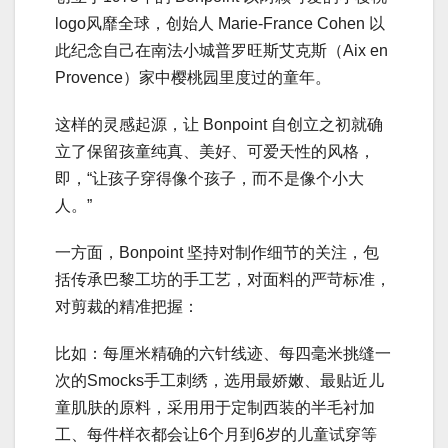
logo风靡全球，创始人 Marie-France Cohen 以
此纪念自己在南法小城普罗旺斯艾克斯（Aix en
Provence）家中樱桃园里度过的童年。
这样的灵感起源，让 Bonpoint 自创立之初就确
立了保留孩童纯真、美好、可爱天性的风格，
即，“让孩子穿得像个孩子，而不是像个小大
人。”
一方面，Bonpoint 坚持对制作细节的关注，包
括传承巴黎工坊的手工艺，对面料的严苛标准，
对剪裁的精准把握：
比如：每厘米精确的六针线迹、每四毫米挑缝一
次的Smocks手工刺绣，选用最娇嫩、最贴近儿
童肌肤的原料，采用用于定制西装的半毛衬加
工、每件样衣都会让6个月到6岁的儿童试穿等