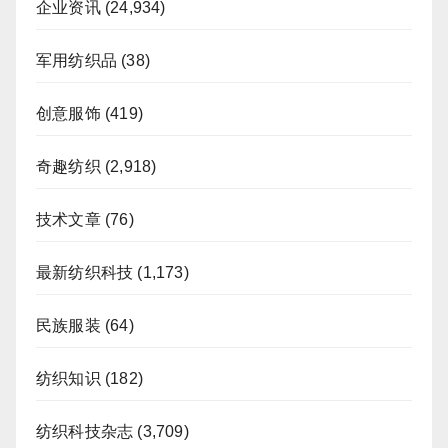
企业资讯
(24,934)
军用纺织品
(38)
创意服饰
(419)
奇趣纺织
(2,918)
技术文章
(76)
最新纺织科技
(1,173)
民族服装
(64)
纺织知识
(182)
纺织科技杂志
(3,709)