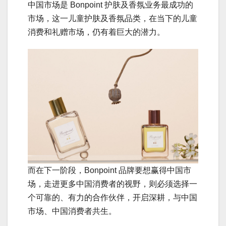
中国市场是 Bonpoint 护肤及香氛业务最成功的
市场，这一儿童护肤及香氛品类，在当下的儿童
消费和礼赠市场，仍有着巨大的潜力。
而在下一阶段，Bonpoint 品牌要想赢得中国市
场，走进更多中国消费者的视野，则必须选择一
个可靠的、有力的合作伙伴，开启深耕，与中国
市场、中国消费者共生。