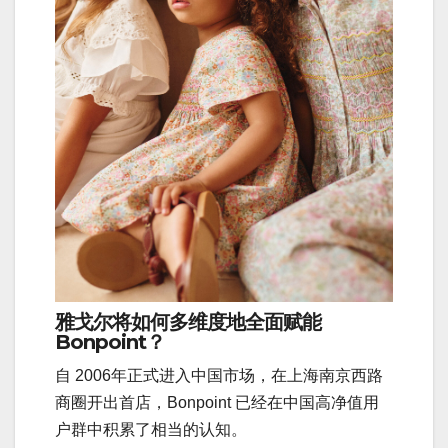
雅戈尔将如何多维度地全面赋能
Bonpoint？
自 2006年正式进入中国市场，在上海南京西路
商圈开出首店，Bonpoint 已经在中国高净值用
户群中积累了相当的认知。