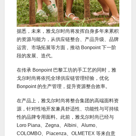
据悉，未来，雅戈尔时尚将发挥自身多年来累积
的资源与能力，从供应链整合、产品升级、品牌
运营、市场拓展等方面，推动 Bonpoint 下一阶
段的发展、迭代。
在传承 Bonpoint 巴黎工坊的手工艺的同时，雅
戈尔时尚将依托全球供应链管理经验，优化
Bonpoint 的生产管理，提升资源整合效率。
在产品上，雅戈尔时尚将整合集团的高端面料资
源，针对性地开发兼具舒适性、功能性与可持续
性的品牌专用面料。此前，雅戈尔时尚已经与
Loro Piana、Zegna、Albini、Alumo、
COLOMBO、Piacenza、OLMETEX 等来自意