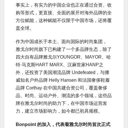
事实上，有实力的中国企业也正在通过合资、收
购等形式，更直接、全面的展开对海外品牌的全
方位赋能，这种赋能不仅限于中国市场，还将覆
盖全球。
作为中国成长于本土、面向国际的时尚集团，
雅戈尔时尚旗下已构建了一个多品牌生态，除了
四大自有品牌雅戈尔YOUNGOR、MAYOR、哈
特·马克斯HART MARX、汉麻世家HANP之
外，还投资了美国潮流品牌 Undefeated，与挪
威知名户外品牌 Helly Hansen 和法国奢侈鞋履
品牌 Corthay 在中国共建合资公司，覆盖奢侈
品、时尚、运动户外、潮流的多个领域，这些品
牌在雅戈尔时尚的助力下，在中国市场运营发
力，建立市场影响力，如今都已初具规模。
Bonpoint 的加入，代表着雅戈尔时尚首次正式