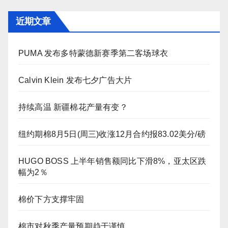
近期文章
PUMA 发布多特蒙德新赛季第二客场球衣
Calvin Klein 发布七夕广告大片
持续高温 新疆棉花产量有变？
纽约期棉8月5日(周三)收涨12月合约报83.02美分/磅
HUGO BOSS 上半年销售额同比下滑8%，亚太区跌
幅为2％
棉价下方支撑牢固
棉市对秋季产量预期趋于谨慎