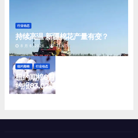
行业动态
持续高温 新疆棉花产量有变？
8 月 6, 2026
TENG
纽约期棉
行业动态
纽约期棉8月5日(周三)收涨12月合
约报83.02美分/磅
8 月 6, 2026
TENG