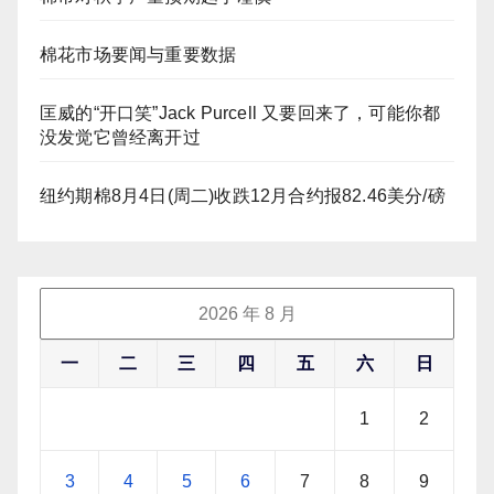
棉花市场要闻与重要数据
匡威的“开口笑”Jack Purcell 又要回来了，可能你都
没发觉它曾经离开过
纽约期棉8月4日(周二)收跌12月合约报82.46美分/磅
2026 年 8 月
一
二
三
四
五
六
日
1
2
3
4
5
6
7
8
9