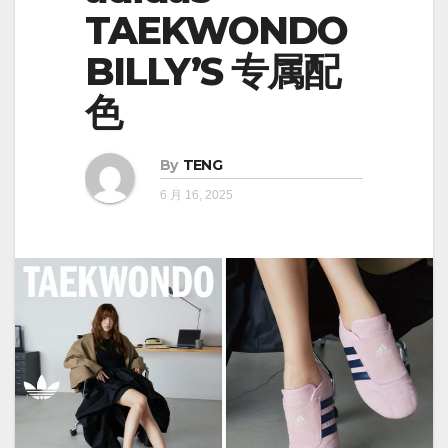
TAEKWONDO
BILLY’S 专属配
色
By
TENG
6 月 16, 2025