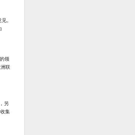
意见。
为
o 的领
欧洲联
年，另
我收集