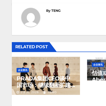
By
TENG
RELATED POST
企业资讯
企业资讯
估值
PRADA集团CEO谈中
Aber
国市场：继续翻新扩建
考虑
J 8 月,
重要门店；某些城市的
股权
J 8 月, 2026
TENG
第二、第三店不再有价
值