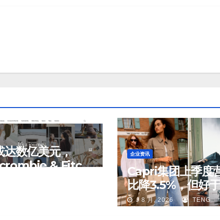
或达数亿美元，
企业资讯
crombie & Fitch
Capri集团上季度
出售中国业务部分
 2026
TENG
比降3.5%，但好
期；Michael Kor
J 8 月, 2026
TENG
国市场持续向好