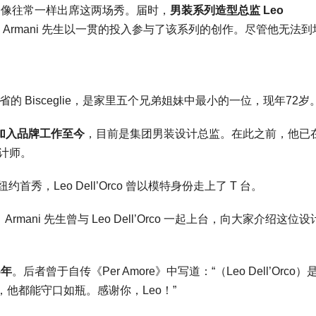
不会像往常一样出席这两场秀。届时，
男装系列造型总监 Leo
rmani 先生以一贯的投入参与了该系列的创作。尽管他无法到
大利巴里省的 Bisceglie，是家里五个兄弟姐妹中最小的一位，现年72岁
7年就加入品牌工作至今
，目前是集团男装设计总监。在此之前，他已
设计师。
办纽约首秀，Leo Dell’Orco 曾以模特身份走上了 T 台。
ani 先生曾与 Leo Dell’Orco 一起上台，向大家介绍这位设
5年
。后者曾于自传《Per Amore》中写道：“（Leo Dell’Orco
他都能守口如瓶。感谢你，Leo！”