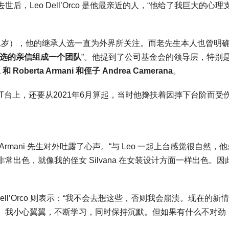
leotti 去世后，Leo Dell’Orco 是他最亲近的人，“他给了我巨大的心
将满91岁），他的继承人选一直为外界所关注。而老先生本人也曾明
选的亲信组成一个团队
”。他提到了公司基金会的领导层，特别
 Roberta Armani 和侄子 Andrea Camerana
。
时装周的 T台上，还要从2021年6月算起，当时他搀扶着因摔下台阶而受
mani 先生对外吐露了心声。“与 Leo 一起上台感觉很自然，
出色，就像我的侄女 Silvana 在女装设计方面一样出色。因
 Dell’Orco 则表示：“我不会去想这些，否则我会崩溃。现在的新
。我小心翼翼，不断学习，同时保持沉默。但如果有什么不对劲