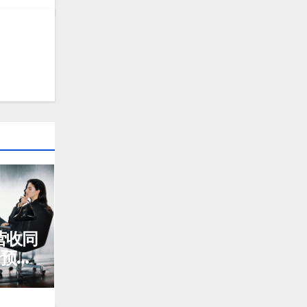
营收同
于预
s 在中