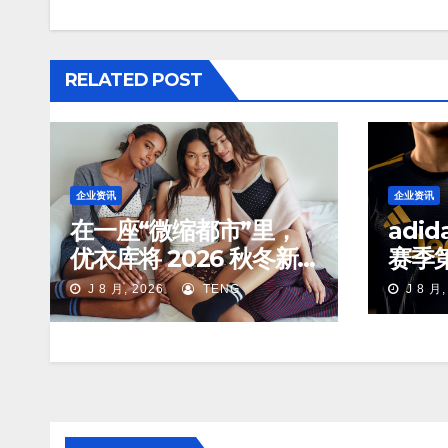
RELATED POST
企业资讯
企业资讯
在一座“微缩都市”里，
adi
优衣库将 2026 秋冬新
赛季
品们放进了对应的生活
J 8 月, 2026
TENG
J 8 月,
场景中