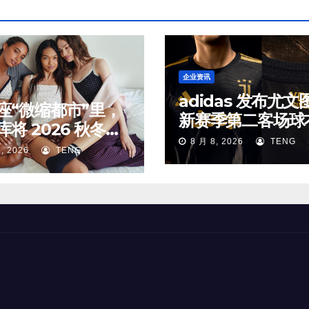
企业资讯
adidas 发布尤文
座“微缩都市”里，
新赛季第二客场球
库将 2026 秋冬新
8 月 8, 2026
TENG
放进了对应的生活
, 2026
TENG
中