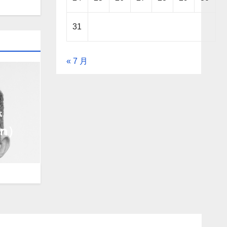
31
« 7 月
管
gn）