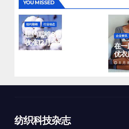
YOU MISSED
纽约期棉
行业动态
纽约期棉8月7日(周五)
企业资讯
收涨12月合约报84.40
在一
美分/磅
8 月 8, 2026
TENG
优衣
品们
8 月 8
场景
纺织科技杂志